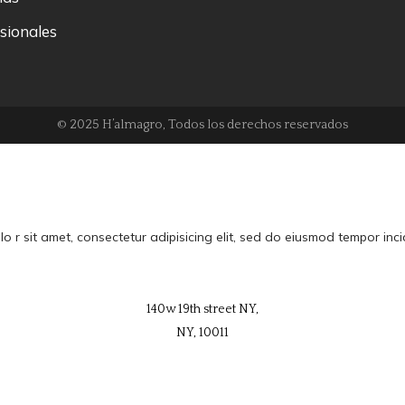
sionales
© 2025 H’almagro, Todos los derechos reservados
o r sit amet, consectetur adipisicing elit, sed do eiusmod tempor inci
140w 19th street NY,
NY, 10011