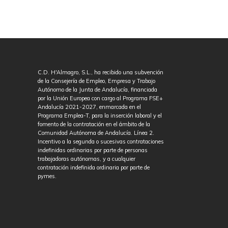
C.D. H'Almagro, S.L., ha recibido una subvención
de la Consejería de Empleo, Empresa y Trabajo
Autónomo de la Junta de Andalucía, financiada
por la Unión Europea con cargo al Programa FSE+
Andalucía 2021-2027, enmarcada en el
Programa Emplea-T, para la inserción laboral y el
fomento de la contratación en el ámbito de la
Comunidad Autónoma de Andalucía. Línea 2.
Incentivo a la segunda o sucesivas contrataciones
indefinidas ordinarias por parte de personas
trabajadoras autónomas, y a cualquier
contratación indefinida ordinaria por parte de
pymes.