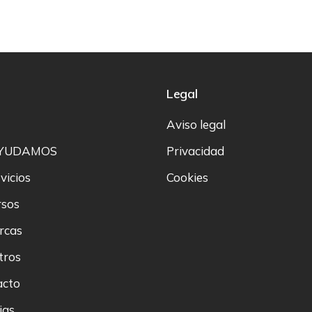
ú
Legal
Aviso legal
AYUDAMOS
Privacidad
vicios
Cookies
rsos
rcas
tros
acto
ias