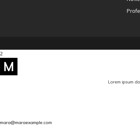
Profe
Lorem ipsum dol
mara@maraexample.com