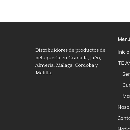
Men
Distribuidores de productos de
Inicio
peluquería en Granada, Jaén,
TE 
Almería, Málaga, Córdoba y
Melilla.
Ser
Cu
Ma
Noso
Cont
Notic