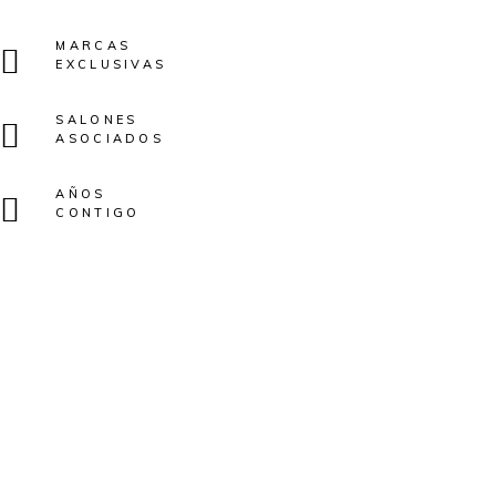
MARCAS
EXCLUSIVAS
SALONES
ASOCIADOS
AÑOS
CONTIGO
H'ALMAGRO
Simplifica el
día
a
día con
nuestros