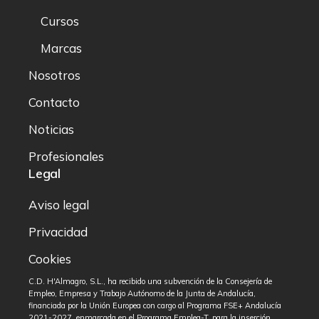
Cursos
Marcas
Nosotros
Contacto
Noticias
Profesionales
Legal
Aviso legal
Privacidad
Cookies
C.D. H'Almagro, S.L., ha recibido una subvención de la Consejería de
Empleo, Empresa y Trabajo Autónomo de la Junta de Andalucía,
financiada por la Unión Europea con cargo al Programa FSE+ Andalucía
2021-2027, enmarcada en el Programa Emplea-T, para la inserción